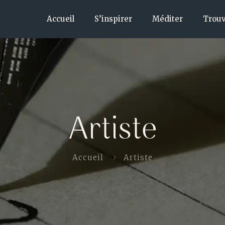
Accueil
S’inspirer
Méditer
Trouv
Artiste
Accueil
Artiste