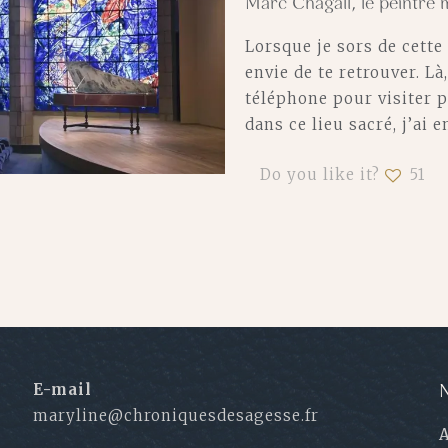
Marc Chagall, le peintre 
Lorsque je sors de cette
envie de te retrouver. Là
téléphone pour visiter p
dans ce lieu sacré, j’ai 
Do you like it?
51
E-mail
N
maryline@chroniquesdesagesse.fr