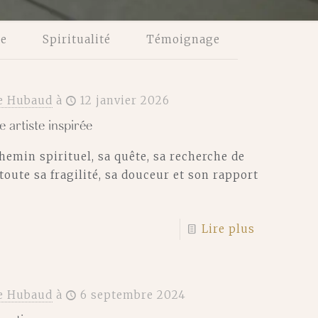
ie
Spiritualité
Témoignage
e Hubaud
à
12 janvier 2026
artiste inspirée
hemin spirituel, sa quête, sa recherche de
toute sa fragilité, sa douceur et son rapport
Lire plus
e Hubaud
à
6 septembre 2024