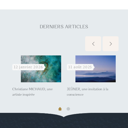
DERNIERS ARTICLES
12 janvier 2026
11 août 2025
28
Christiane MICHAUD, une
JEÛNER, une invitation à la
Nour
artiste inspirée
conscience
cont