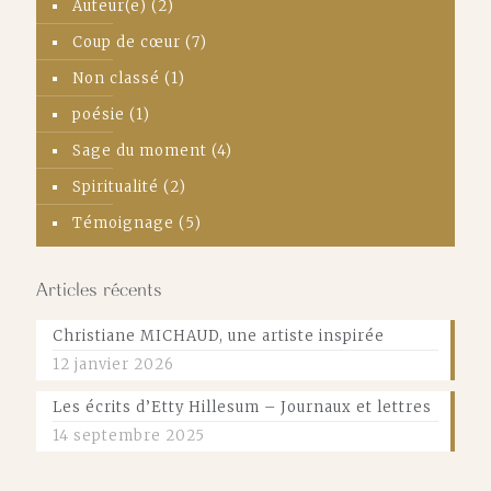
Auteur(e)
(2)
Coup de cœur
(7)
Non classé
(1)
poésie
(1)
Sage du moment
(4)
Spiritualité
(2)
Témoignage
(5)
Articles récents
Christiane MICHAUD, une artiste inspirée
12 janvier 2026
Les écrits d’Etty Hillesum – Journaux et lettres
14 septembre 2025