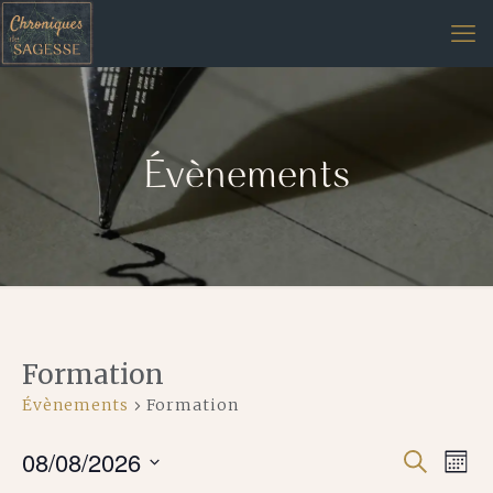
Évènements
Formation
Évènements
Formation
08/08/2026
Navi
Recherch
Recherc
Moi
de
Sélectionnez