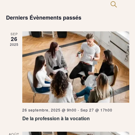
Navi
Recherch
Recherc
Rés
de
et
Derniers Évènements passés
vues
navigatio
Évèn
de
SEP
26
vues
2025
Évènemen
26 septembre, 2025 @ 9h00
-
Sep 27 @ 17h00
De la profession à la vocation
AOÛT