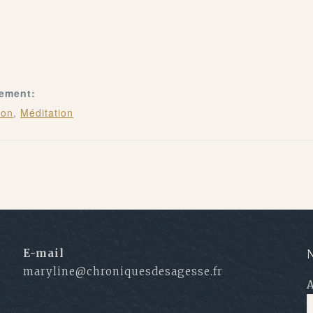
nement:
ion
,
Méditation
E-mail
N
maryline@chroniquesdesagesse.fr