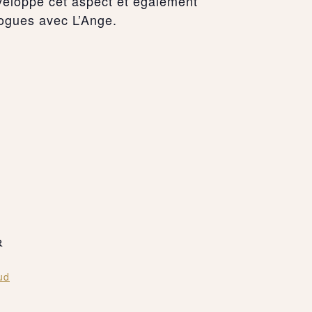
veloppé cet aspect et également
logues avec L’Ange.
R
ud