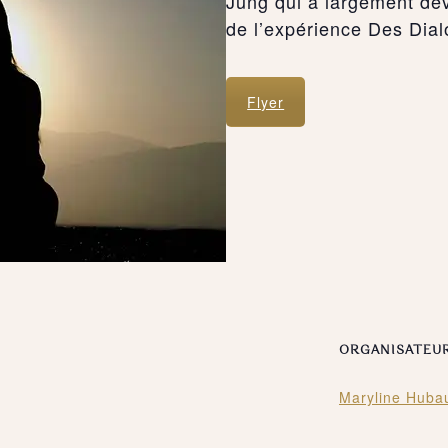
Jung qui a largement dé
de l’expérience Des Dia
Flyer
ORGANISATEU
Maryline Huba